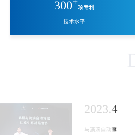
+
300
项专利
技术水平
2023.4
与滴滴自动驾